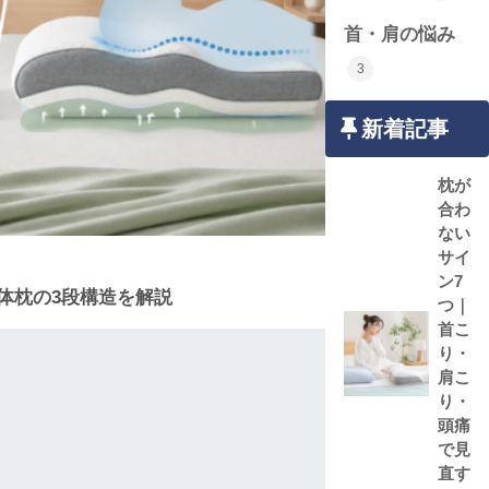
首・肩の悩み
3
新着記事
枕が
合わ
ない
サイ
ン7
整体枕の3段構造を解説
つ｜
首こ
り・
肩こ
り・
頭痛
で見
直す