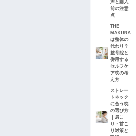
声と購入
前の注意
点
THE
MAKURA
は整体の
代わり？
整骨院と
併用する
セルフケ
ア枕の考
え方
ストレー
トネック
に合う枕
の選び方
｜肩こ
り・首こ
り対策と